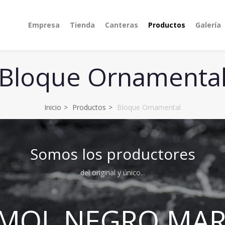
Empresa
Tienda
Canteras
Productos
Galería
Bloque Ornamenta
Inicio
Productos
Bloque Ornamental
Somos los productores
del original y único...
MOL NEGRO MAR