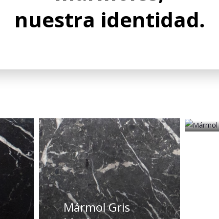
nuestra identidad.
M
D
Di
Ur
Mármol Gris